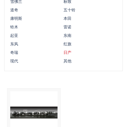
雪佛兰
标致
道奇
五十铃
康明斯
本田
铃木
雷诺
起亚
东南
东风
红旗
奇瑞
日产
现代
其他