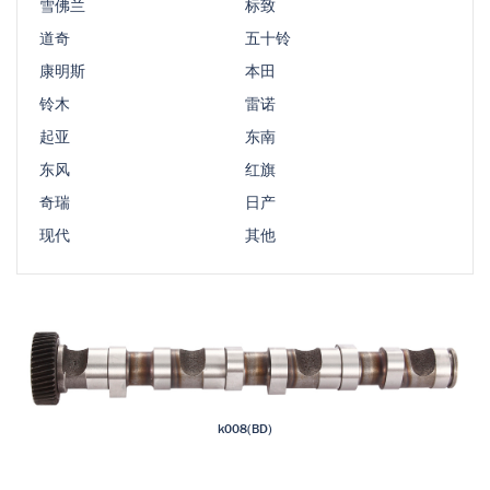
雪佛兰
标致
道奇
五十铃
康明斯
本田
铃木
雷诺
起亚
东南
东风
红旗
奇瑞
日产
现代
其他
k008(BD)