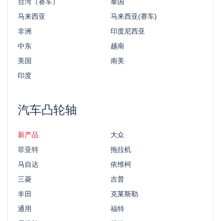
台湾（赛车）
泰国
马来西亚
马来西亚(赛车)
非洲
印度尼西亚
中东
越南
美国
南美
印度
汽车凸轮轴
新产品
大众
菲亚特
拖拉机
马自达
依维柯
三菱
吉普
丰田
克莱斯勒
通用
福特